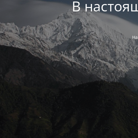
В настоя
На