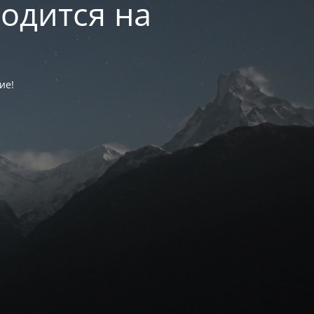
одится на
ие!