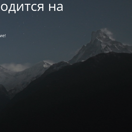
одится на
ие!