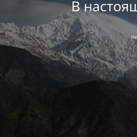
В настоя
На