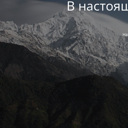
В настоя
На