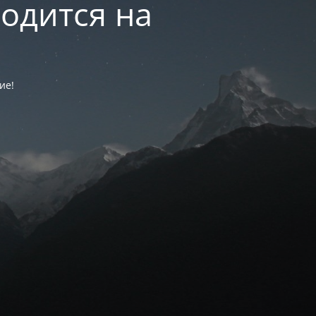
одится на
ие!