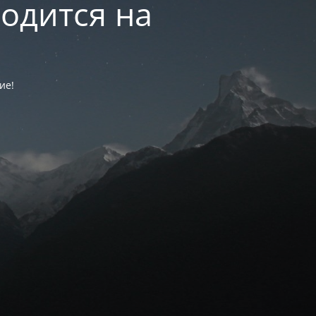
одится на
ие!