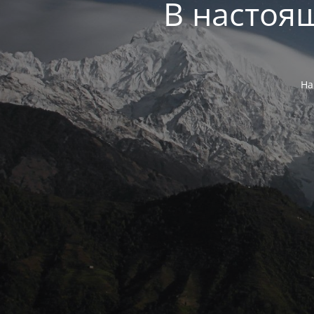
В настоя
На